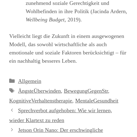
zunehmend soziale Gerechtigkeit und
Wohlbefinden in ihre Politik (Jacinda Ardern,
Wellbeing Budget
, 2019).
Vielleicht liegt die Zukunft in einem ausgewogenen
Modell, das sowohl wirtschaftliche als auch
emotionale und soziale Faktoren berücksichtigt – für
ein nachhaltig besseres Leben.
Kategorien
Allgemein
Schlagwörter
ÄngsteÜberwinden
,
BewegungGegenStr
,
KognitiveVerhaltenstherapie
,
MentaleGesundheit
Sprechverbot aufgehoben: Wie wir lernen,
wieder Klartext zu reden
Jetson Orin Nano: Der erschwingliche