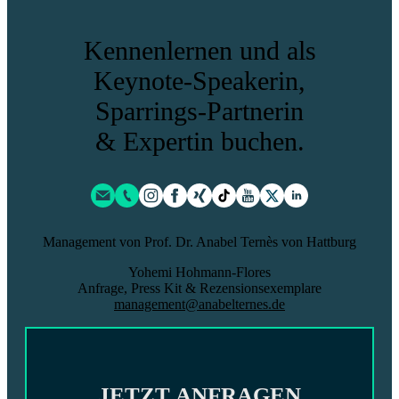
Kennenlernen und als
Keynote-Speakerin,
Sparrings-Partnerin
& Expertin
buchen.
Management von Prof. Dr. Anabel Ternès von Hattburg
Yohemi Hohmann-Flores
Anfrage, Press Kit & Rezensionsexemplare
management@anabelternes.de
JETZT ANFRAGEN