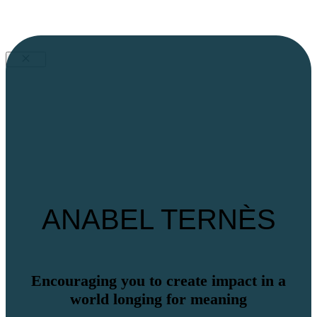
Schließen
ANABEL TERNÈS
Encouraging you to create impact in a
world longing for meaning