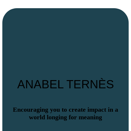
ANABEL TERNÈS
Encouraging you to create impact in a
world longing for meaning