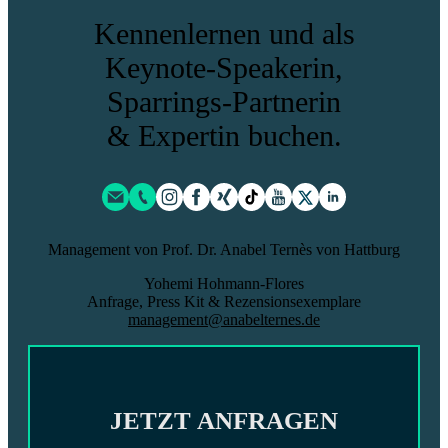
Kennenlernen und als
Keynote-Speakerin,
Sparrings-Partnerin
& Expertin
buchen.
Management von Prof. Dr. Anabel Ternès von Hattburg
Yohemi Hohmann-Flores
Anfrage, Press Kit & Rezensionsexemplare
management@anabelternes.de
JETZT ANFRAGEN