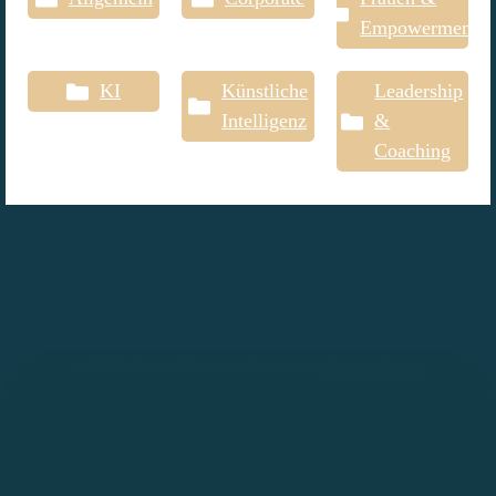
Empowerment
KI
Künstliche
Leadership
Intelligenz
&
Coaching
© 2026 Anabel Ternes
• Erstellt mit
GeneratePress