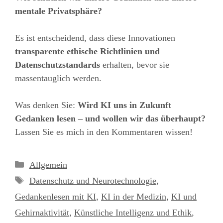
mentale Privatsphäre?
Es ist entscheidend, dass diese Innovationen
transparente ethische Richtlinien und
Datenschutzstandards
erhalten, bevor sie
massentauglich werden.
Was denken Sie:
Wird KI uns in Zukunft
Gedanken lesen – und wollen wir das überhaupt?
Lassen Sie es mich in den Kommentaren wissen!
Kategorien
Allgemein
Schlagwörter
Datenschutz und Neurotechnologie
,
Gedankenlesen mit KI
,
KI in der Medizin
,
KI und
Gehirnaktivität
,
Künstliche Intelligenz und Ethik
,