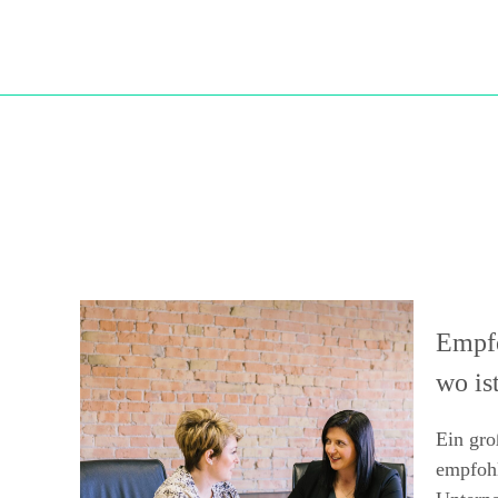
Empfe
wo is
Ein gro
empfohl