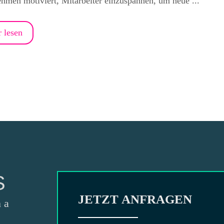
hmen motiviert, Mitarbeiter einzuspannen, um neue ...
 lesen
S
JETZT ANFRAGEN
 a