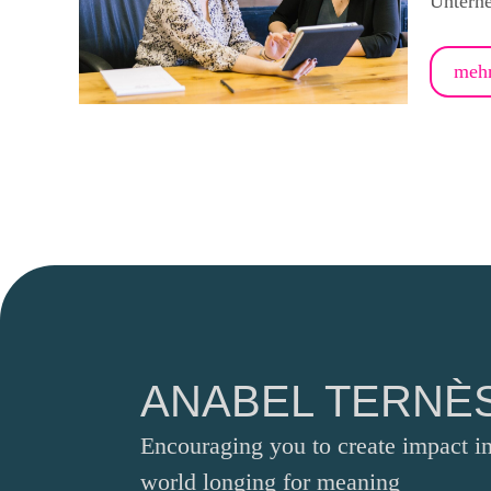
Unterne
mehr
ANABEL TERNÈ
Encouraging you to create impact in
world longing for meaning