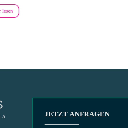
 lesen
S
JETZT ANFRAGEN
 a