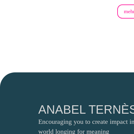
mehr
ANABEL TERNÈ
Encouraging you to create impact in
world longing for meaning