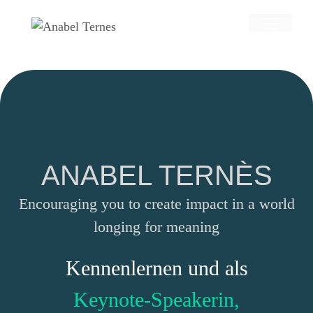
Zum
Men
Inhalt
springen
ANABEL TERNÈS
Encouraging you to create impact in a world
longing for meaning
Kennenlernen und als
Keynote-Speakerin,