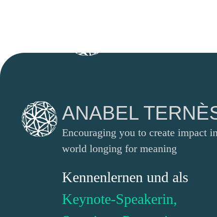
Zum
START
V
Inhalt
springen
ANABEL TERNÈ
Encouraging you to create impact in
world longing for meaning
Kennenlernen und als
Keynote-Speakerin,